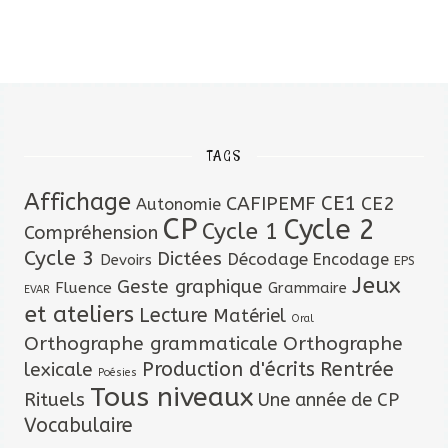
TAGS
Affichage
CAFIPEMF
CE1
CE2
Autonomie
CP
Cycle 2
Cycle 1
Compréhension
Cycle 3
Dictées
Décodage
Encodage
Devoirs
EPS
Jeux
Geste graphique
Fluence
Grammaire
EVAR
et ateliers
Lecture
Matériel
Oral
Orthographe grammaticale
Orthographe
lexicale
Production d'écrits
Rentrée
Poésies
Tous niveaux
Rituels
Une année de CP
Vocabulaire