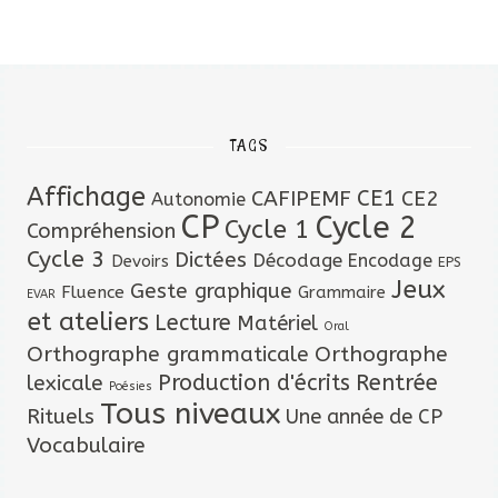
TAGS
Affichage
CAFIPEMF
CE1
CE2
Autonomie
CP
Cycle 2
Cycle 1
Compréhension
Cycle 3
Dictées
Décodage
Encodage
Devoirs
EPS
Jeux
Geste graphique
Fluence
Grammaire
EVAR
et ateliers
Lecture
Matériel
Oral
Orthographe grammaticale
Orthographe
lexicale
Production d'écrits
Rentrée
Poésies
Tous niveaux
Rituels
Une année de CP
Vocabulaire