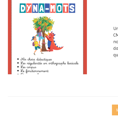
Un
CM
no
da
qu