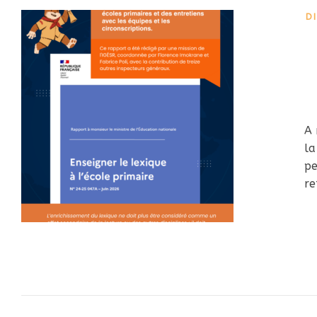
D
A 
la
pe
re