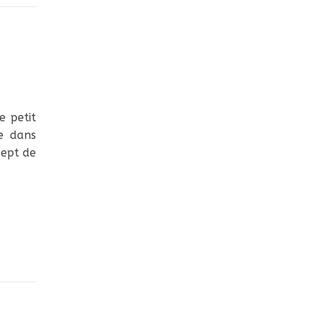
e petit
me dans
cept de