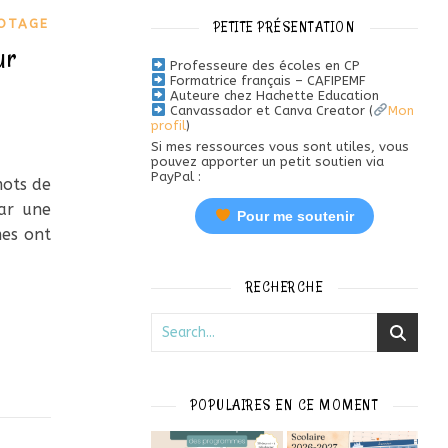
LOTAGE
PETITE PRÉSENTATION
ur
Professeure des écoles en CP
Formatrice français – CAFIPEMF
Auteure chez Hachette Education
Canvassador et Canva Creator (
Mon
profil
)
Si mes ressources vous sont utiles, vous
pouvez apporter un petit soutien via
PayPal :
mots de
par une
Pour me soutenir
mes ont
RECHERCHE
POPULAIRES EN CE MOMENT