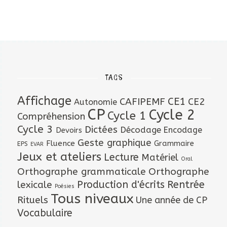
TAGS
Affichage
CAFIPEMF
CE1
CE2
Autonomie
CP
Cycle 2
Cycle 1
Compréhension
Cycle 3
Dictées
Décodage
Encodage
Devoirs
Geste graphique
Fluence
Grammaire
EPS
EVAR
Jeux et ateliers
Lecture
Matériel
Oral
Orthographe grammaticale
Orthographe
lexicale
Production d'écrits
Rentrée
Poésies
Tous niveaux
Rituels
Une année de CP
Vocabulaire