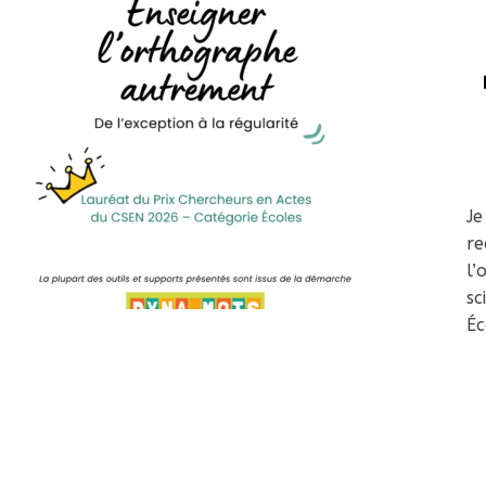
Je
re
l’
sc
Éc