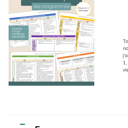
To
no
j’
1,
vi