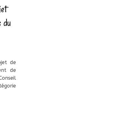
jet
s du
jet de
ent de
Conseil
tégorie