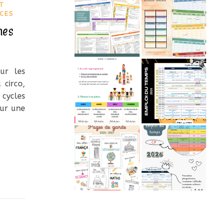
T
CES
mes
ur les
circo,
 cycles
our une