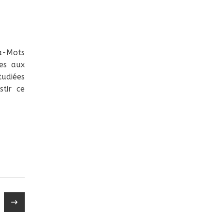
na-Mots
ées aux
tudiées
tir ce