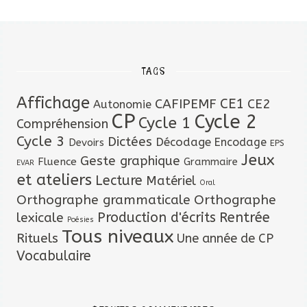
TAGS
Affichage
CAFIPEMF
CE1
CE2
Autonomie
CP
Cycle 2
Cycle 1
Compréhension
Cycle 3
Dictées
Décodage
Encodage
Devoirs
EPS
Jeux
Geste graphique
Fluence
Grammaire
EVAR
et ateliers
Lecture
Matériel
Oral
Orthographe grammaticale
Orthographe
lexicale
Production d'écrits
Rentrée
Poésies
Tous niveaux
Rituels
Une année de CP
Vocabulaire