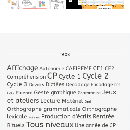
TAGS
Affichage
CAFIPEMF
CE1
CE2
Autonomie
CP
Cycle 2
Cycle 1
Compréhension
Cycle 3
Dictées
Décodage
Encodage
Devoirs
EPS
Jeux
Geste graphique
Fluence
Grammaire
EVAR
et ateliers
Lecture
Matériel
Oral
Orthographe grammaticale
Orthographe
lexicale
Production d'écrits
Rentrée
Poésies
Tous niveaux
Rituels
Une année de CP