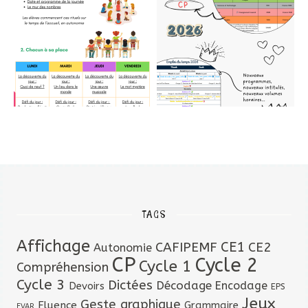
TAGS
Affichage
CAFIPEMF
CE1
CE2
Autonomie
CP
Cycle 2
Cycle 1
Compréhension
Cycle 3
Dictées
Décodage
Encodage
Devoirs
EPS
Jeux
Geste graphique
Fluence
Grammaire
EVAR