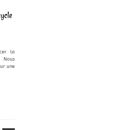
cycle
cer la
! Nous
our une