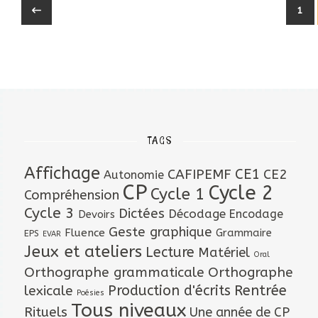
1
TAGS
Affichage
CAFIPEMF
CE1
CE2
Autonomie
CP
Cycle 2
Cycle 1
Compréhension
Cycle 3
Dictées
Décodage
Encodage
Devoirs
Geste graphique
Fluence
Grammaire
EPS
EVAR
Jeux et ateliers
Lecture
Matériel
Oral
Orthographe grammaticale
Orthographe
lexicale
Production d'écrits
Rentrée
Poésies
Tous niveaux
Rituels
Une année de CP