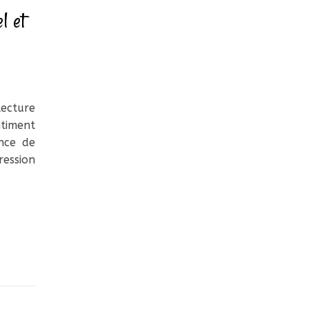
l et
lecture
timent
nce de
ression