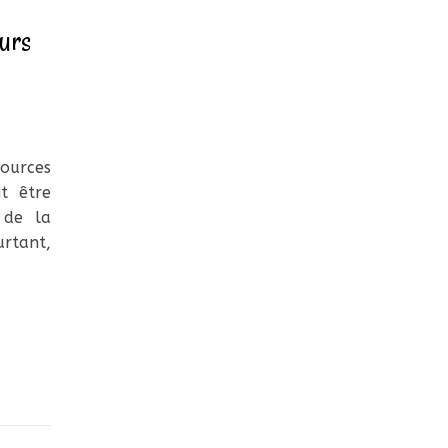
urs
ources
it être
 de la
rtant,