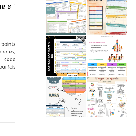
e et
points
mboles,
u code
parfois