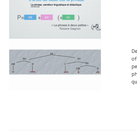
D
of
p
ph
qu