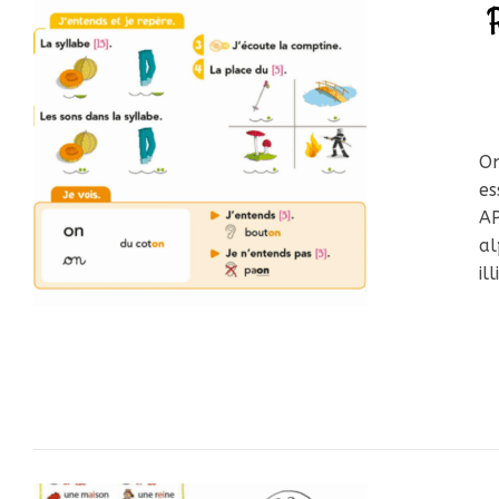
On
es
A
al
il