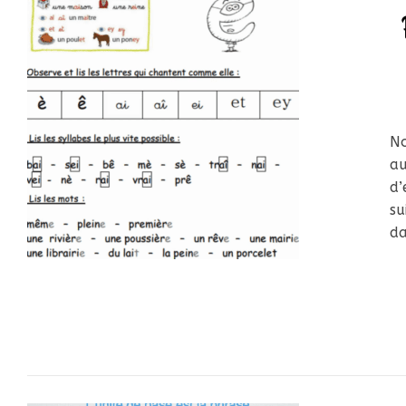
No
a
d’
su
d