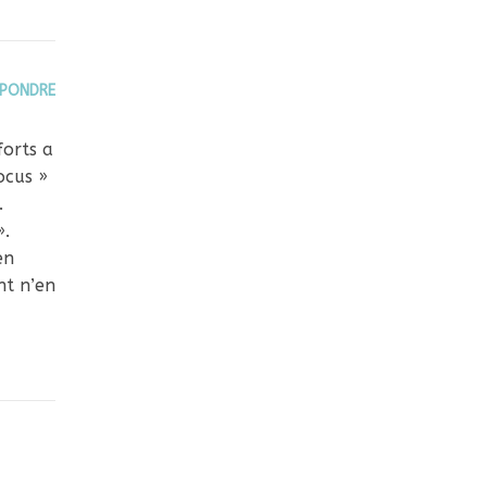
ÉPONDRE
forts a
ocus »
.
».
en
nt n’en