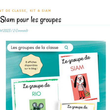
,
T DE CLASSE
KIT & SIAM
 Siam pour les groupes
llet 2023
/
2 Comments