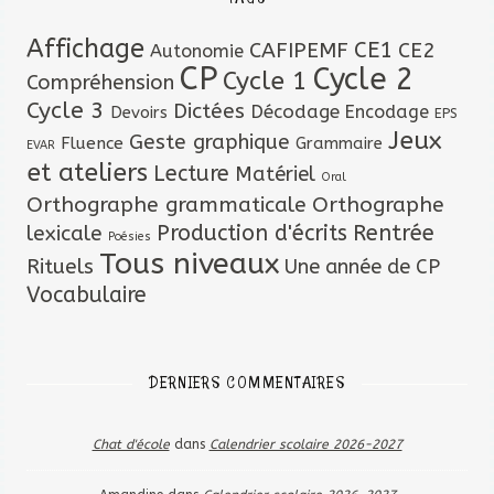
Affichage
CAFIPEMF
CE1
CE2
Autonomie
CP
Cycle 2
Cycle 1
Compréhension
Cycle 3
Dictées
Décodage
Encodage
Devoirs
EPS
Jeux
Geste graphique
Fluence
Grammaire
EVAR
et ateliers
Lecture
Matériel
Oral
Orthographe grammaticale
Orthographe
lexicale
Production d'écrits
Rentrée
Poésies
Tous niveaux
Rituels
Une année de CP
Vocabulaire
DERNIERS COMMENTAIRES
Chat d'école
dans
Calendrier scolaire 2026-2027