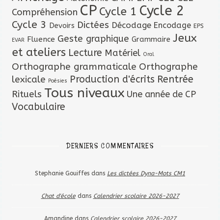
CP
Cycle 2
Cycle 1
Compréhension
Cycle 3
Dictées
Décodage
Encodage
Devoirs
EPS
Jeux
Geste graphique
Fluence
Grammaire
EVAR
et ateliers
Lecture
Matériel
Oral
Orthographe grammaticale
Orthographe
lexicale
Production d'écrits
Rentrée
Poésies
Tous niveaux
Rituels
Une année de CP
Vocabulaire
DERNIERS COMMENTAIRES
Stephanie Gouiffes
dans
Les dictées Dyna-Mots CM1
Chat d'école
dans
Calendrier scolaire 2026-2027
Amandine
dans
Calendrier scolaire 2026-2027