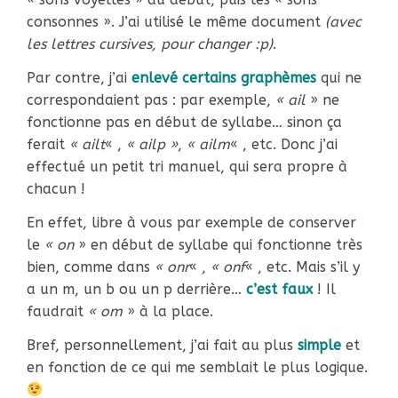
consonnes ». J’ai utilisé le même document
(avec
les lettres cursives, pour changer :p)
.
Par contre, j’ai
enlevé certains graphèmes
qui ne
correspondaient pas : par exemple,
« ail
» ne
fonctionne pas en début de syllabe… sinon ça
ferait
« ailt
« ,
« ailp »
,
« ailm
« , etc. Donc j’ai
effectué un petit tri manuel, qui sera propre à
chacun !
En effet, libre à vous par exemple de conserver
le
« on
» en début de syllabe qui fonctionne très
bien, comme dans
« onr
« ,
« onf
« , etc. Mais s’il y
a un m, un b ou un p derrière…
c’est faux
! Il
faudrait
« om
» à la place.
Bref, personnellement, j’ai fait au plus
simple
et
en fonction de ce qui me semblait le plus logique.