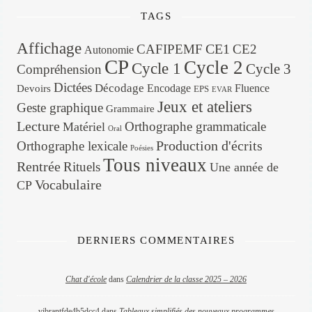
TAGS
Affichage
CE1
CAFIPEMF
CE2
Autonomie
CP
Cycle 2
Cycle 1
Cycle 3
Compréhension
Dictées
Décodage
Encodage
Fluence
Devoirs
EPS
EVAR
Jeux et ateliers
Geste graphique
Grammaire
Lecture
Orthographe grammaticale
Matériel
Oral
Production d'écrits
Orthographe lexicale
Poésies
Tous niveaux
Rentrée
Rituels
Une année de
Vocabulaire
CP
DERNIERS COMMENTAIRES
Chat d'école
dans
Calendrier de la classe 2025 – 2026
vibrantfde4b5dcc4
dans
Tableaux simplifiés des nouveaux programmes