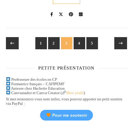
1
2
3
4
5
PETITE PRÉSENTATION
Professeure des écoles en CP
Formatrice français – CAFIPEMF
Auteure chez Hachette Education
Canvassador et Canva Creator (
Mon profil
)
Si mes ressources vous sont utiles, vous pouvez apporter un petit soutien
via PayPal :
Pour me soutenir